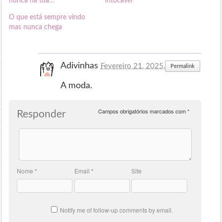
nunca na tua…
intocável
O que está sempre vindo
mas nunca chega
Adivinhas
Fevereiro 21, 2025, às 18:04
Permalink
A moda.
Campos obrigatórios marcados com
*
Responder
Nome
*
Email
*
Site
Notify me of follow-up comments by email.