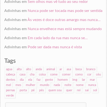
Adivinhas
em
Sem olhos mas vê tudo ao seu redor
Adivinhas
em
Nunca pode ser tocada mas pode ser sentida
Adivinhas
em
Às vezes é doce outras amargo mas nunca…
Adivinhas
em
Nunca envelhece mas está sempre mudando
Adivinhas
em
Em cada lado da rua mas nunca se…
Adivinhas
em
Pode ser dada mas nunca é vista
Tags
agua
alta
alto
anda
animal
ar
asa
boca
branco
cabeça
casa
cha
coisa
come
comer
como
cor
céu
dentes
dia
ela
faz
gente
homem
img
lar
mar
mel
mes
mulher
mundo
nada
noite
nome
nunca
pernas
porta
pé
pés
quem sou
quer
rei
sai
sol
verde
Search