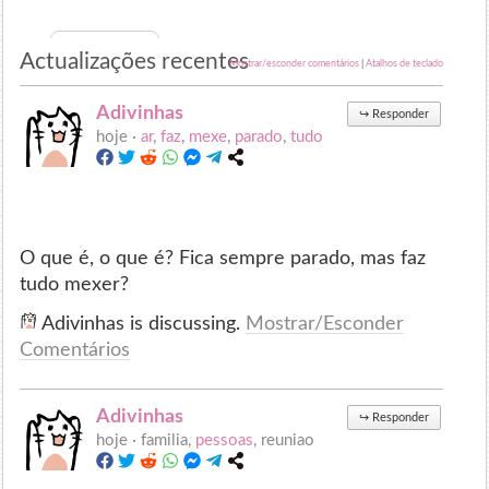
Actualizações recentes
Mostrar/esconder comentários
|
Atalhos de teclado
Adivinhas
↪
Responder
hoje ·
ar
,
faz
,
mexe
,
parado
,
tudo
O que é, o que é? Fica sempre parado, mas faz
tudo mexer?
Adivinhas is discussing.
Mostrar/Esconder
Comentários
Adivinhas
↪
Responder
hoje ·
familia,
pessoas
, reuniao