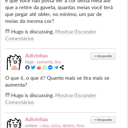
e que você não possa ver a cor desta meia até
que a retire da gaveta, quantas meias você terá
que pegar até obter, no mínimo, um par de
meias da mesma cor?
Hugo is discussing.
Mostrar/Esconder
Comentários
Adivinhas
↪
Responder
hoje ·
aumenta
,
tira
O que é, o que é? Quanto mais se tira mais se
aumenta?
Hugo is discussing.
Mostrar/Esconder
Comentários
Adivinhas
↪
Responder
ontem ·
casa
,
coisa
,
dentro
,
fora