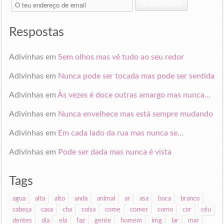
O
Subscrever
teu
endereço
de
Respostas
email
Adivinhas
em
Sem olhos mas vê tudo ao seu redor
Adivinhas
em
Nunca pode ser tocada mas pode ser sentida
Adivinhas
em
Às vezes é doce outras amargo mas nunca…
Adivinhas
em
Nunca envelhece mas está sempre mudando
Adivinhas
em
Em cada lado da rua mas nunca se…
Adivinhas
em
Pode ser dada mas nunca é vista
Tags
agua
alta
alto
anda
animal
ar
asa
boca
branco
cabeça
casa
cha
coisa
come
comer
como
cor
céu
dentes
dia
ela
faz
gente
homem
img
lar
mar