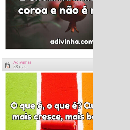
Adivinhas
38 dias ·