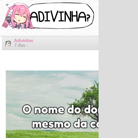
Adivinhas
7 dias ·