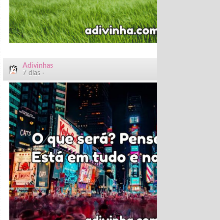
Adivinhas
7 dias ·