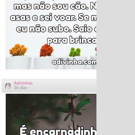
Adivinhas
36 dias ·