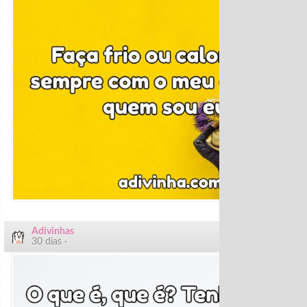
Adivinhas
30 dias ·