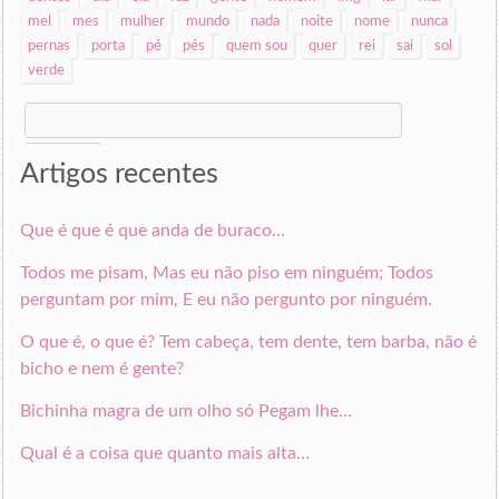
mel
mes
mulher
mundo
nada
noite
nome
nunca
pernas
porta
pé
pés
quem sou
quer
rei
sai
sol
verde
Search
for:
Artigos recentes
Que é que é que anda de buraco…
Todos me pisam, Mas eu não piso em ninguém; Todos
perguntam por mim, E eu não pergunto por ninguém.
O que é, o que é? Tem cabeça, tem dente, tem barba, não é
bicho e nem é gente?
Bichinha magra de um olho só Pegam lhe…
Qual é a coisa que quanto mais alta…