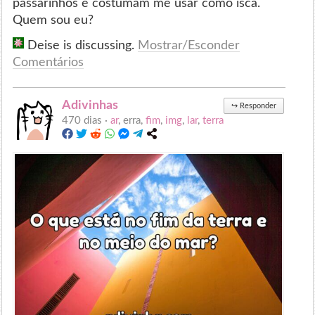
passarinhos e costumam me usar como isca.
Quem sou eu?
Deise is discussing.
Mostrar/Esconder
Comentários
Adivinhas
↪
Responder
470 dias ·
ar
, erra,
fim
,
img
,
lar
,
terra