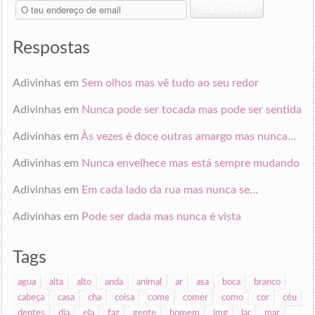
O
Subscrever
teu
endereço
de
Respostas
email
Adivinhas
em
Sem olhos mas vê tudo ao seu redor
Adivinhas
em
Nunca pode ser tocada mas pode ser sentida
Adivinhas
em
Às vezes é doce outras amargo mas nunca…
Adivinhas
em
Nunca envelhece mas está sempre mudando
Adivinhas
em
Em cada lado da rua mas nunca se…
Adivinhas
em
Pode ser dada mas nunca é vista
Tags
agua
alta
alto
anda
animal
ar
asa
boca
branco
cabeça
casa
cha
coisa
come
comer
como
cor
céu
dentes
dia
ela
faz
gente
homem
img
lar
mar