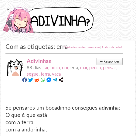
Com as etiquetas: erra
Mostrar/esconder comentários
|
Atalhos de teclado
Adivinhas
↪
Responder
88 dias ·
ar
,
boca
,
dor
, erra,
mar
,
pensa
,
pensar
,
segue
,
terra
,
vaca
Se pensares um bocadinho consegues adivinha:
O que é que está
com a terra,
com a andorinha,