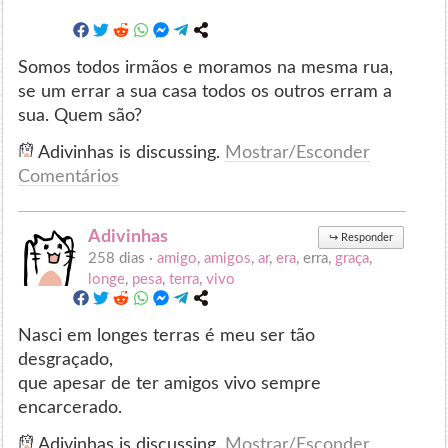
Somos todos irmãos e moramos na mesma rua,
se um errar a sua casa todos os outros erram a
sua. Quem são?
Adivinhas is discussing.
Mostrar/Esconder
Comentários
Adivinhas
↪
Responder
258 dias ·
amigo
,
amigos
,
ar
,
era
, erra,
graça
,
longe
,
pesa
,
terra
,
vivo
Nasci em longes terras é meu ser tão
desgraçado,
que apesar de ter amigos vivo sempre
encarcerado.
Adivinhas is discussing.
Mostrar/Esconder