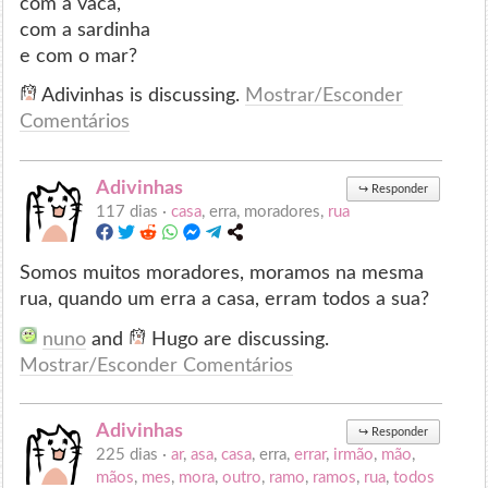
com a vaca,
com a sardinha
e com o mar?
Adivinhas is discussing.
Mostrar/Esconder
Comentários
Adivinhas
↪
Responder
117 dias ·
casa
, erra, moradores,
rua
Somos muitos moradores, moramos na mesma
rua, quando um erra a casa, erram todos a sua?
nuno
and
Hugo are discussing.
Mostrar/Esconder Comentários
Adivinhas
↪
Responder
225 dias ·
ar
,
asa
,
casa
, erra,
errar
,
irmão
,
mão
,
mãos
,
mes
,
mora
,
outro
,
ramo
,
ramos
,
rua
,
todos