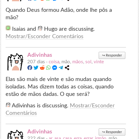
Quando Deus formou Adão, onde lhe pôs a
mão?
Isaias and
Hugo are discussing.
Mostrar/Esconder Comentários
Adivinhas
↪
Responder
207 dias ·
coisa
, mão,
mãos
,
sol
,
vinte
Elas são mais de vinte e são mudas quando
isoladas. Mas dizem todas as coisas, quando
estão de mãos dadas. O que será?
Adivinhas is discussing.
Mostrar/Esconder
Comentários
Adivinhas
↪
Responder
222 dias ·
ar
,
asa
,
casa
,
erra
,
errar
,
irmão
, mão,