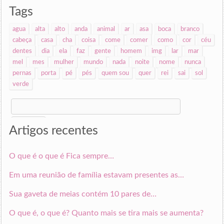
Tags
agua
alta
alto
anda
animal
ar
asa
boca
branco
cabeça
casa
cha
coisa
come
comer
como
cor
céu
dentes
dia
ela
faz
gente
homem
img
lar
mar
mel
mes
mulher
mundo
nada
noite
nome
nunca
pernas
porta
pé
pés
quem sou
quer
rei
sai
sol
verde
Search
for:
Artigos recentes
O que é o que é Fica sempre…
Em uma reunião de família estavam presentes as…
Sua gaveta de meias contém 10 pares de…
O que é, o que é? Quanto mais se tira mais se aumenta?