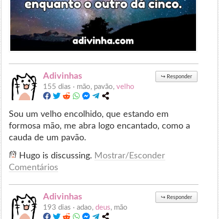
Adivinhas
↪
Responder
155 dias ·
mão, pavão,
velho
Sou um velho encolhido, que estando em
formosa mão, me abra logo encantado, como a
cauda de um pavão.
Hugo is discussing.
Mostrar/Esconder
Comentários
Adivinhas
↪
Responder
193 dias ·
adao,
deus
, mão