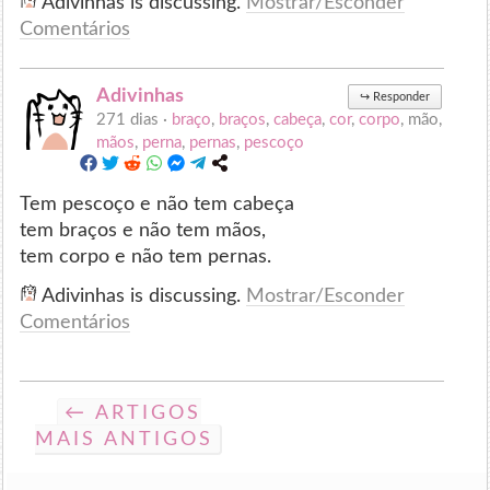
Adivinhas is discussing.
Mostrar/Esconder
Comentários
Adivinhas
↪
Responder
271 dias ·
braço
,
braços
,
cabeça
,
cor
,
corpo
, mão,
mãos
,
perna
,
pernas
,
pescoço
Tem pescoço e não tem cabeça
tem braços e não tem mãos,
tem corpo e não tem pernas.
Adivinhas is discussing.
Mostrar/Esconder
Comentários
← ARTIGOS
MAIS ANTIGOS