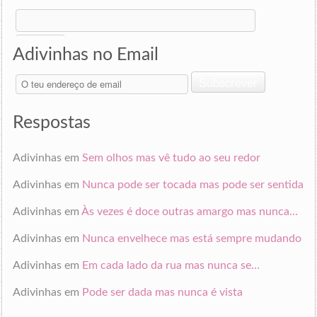
Search
for:
Adivinhas no Email
O
Subscrever
teu
endereço
de
Respostas
email
Adivinhas
em
Sem olhos mas vê tudo ao seu redor
Adivinhas
em
Nunca pode ser tocada mas pode ser sentida
Adivinhas
em
Às vezes é doce outras amargo mas nunca…
Adivinhas
em
Nunca envelhece mas está sempre mudando
Adivinhas
em
Em cada lado da rua mas nunca se…
Adivinhas
em
Pode ser dada mas nunca é vista