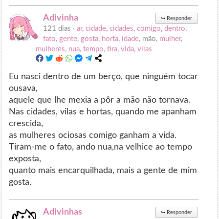
Adivinha
↪
Responder
121 dias ·
ar
,
cidade
,
cidades
,
comigo
,
dentro
,
fato
,
gente
,
gosta
,
horta
,
idade
, mão,
mulher
,
mulheres
,
nua
,
tempo
,
tira
,
vida
,
vilas
Eu nasci dentro de um berço, que ninguém tocar
ousava,
aquele que lhe mexia a pôr a mão não tornava.
Nas cidades, vilas e hortas, quando me apanham
crescida,
as mulheres ociosas comigo ganham a vida.
Tiram-me o fato, ando nua,na velhice ao tempo
exposta,
quanto mais encarquilhada, mais a gente de mim
gosta.
Adivinhas
↪
Responder