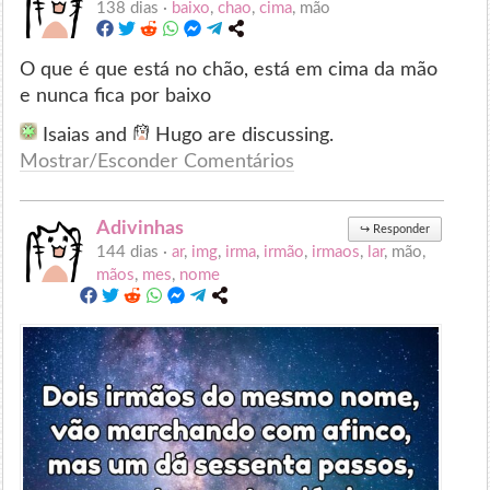
138 dias ·
baixo
,
chao
,
cima
, mão
O que é que está no chão, está em cima da mão
e nunca fica por baixo
Isaias and
Hugo are discussing.
Mostrar/Esconder Comentários
Adivinhas
↪
Responder
144 dias ·
ar
,
img
,
irma
,
irmão
,
irmaos
,
lar
, mão,
mãos
,
mes
,
nome