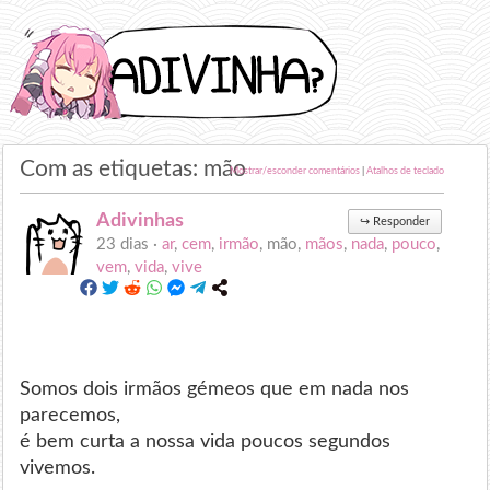
Com as etiquetas: mão
Mostrar/esconder comentários
|
Atalhos de teclado
Adivinhas
↪
Responder
23 dias ·
ar
,
cem
,
irmão
, mão,
mãos
,
nada
,
pouco
,
vem
,
vida
,
vive
Somos dois irmãos gémeos que em nada nos
parecemos,
é bem curta a nossa vida poucos segundos
vivemos.