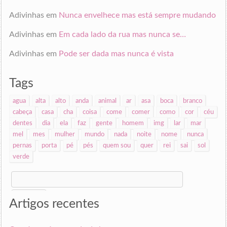
Adivinhas
em
Nunca envelhece mas está sempre mudando
Adivinhas
em
Em cada lado da rua mas nunca se…
Adivinhas
em
Pode ser dada mas nunca é vista
Tags
agua
alta
alto
anda
animal
ar
asa
boca
branco
cabeça
casa
cha
coisa
come
comer
como
cor
céu
dentes
dia
ela
faz
gente
homem
img
lar
mar
mel
mes
mulher
mundo
nada
noite
nome
nunca
pernas
porta
pé
pés
quem sou
quer
rei
sai
sol
verde
Search
for:
Artigos recentes