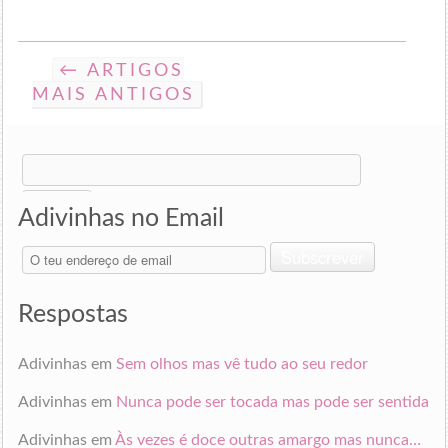
← ARTIGOS
MAIS ANTIGOS
Search
for:
Adivinhas no Email
O
Subscrever
teu
endereço
de
Respostas
email
Adivinhas
em
Sem olhos mas vê tudo ao seu redor
Adivinhas
em
Nunca pode ser tocada mas pode ser sentida
Adivinhas
em
Às vezes é doce outras amargo mas nunca…