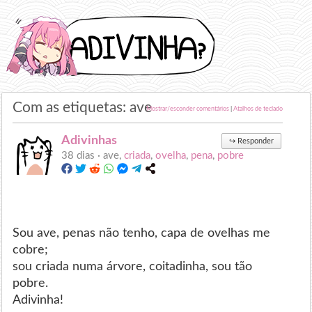
Com as etiquetas: ave
Mostrar/esconder comentários
|
Atalhos de teclado
Adivinhas
↪
Responder
38 dias ·
ave,
criada
,
ovelha
,
pena
,
pobre
Sou ave, penas não tenho, capa de ovelhas me
cobre;
sou criada numa árvore, coitadinha, sou tão
pobre.
Adivinha!