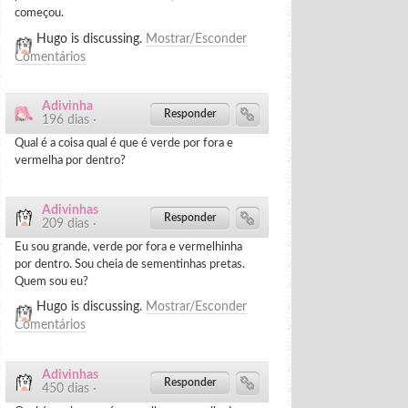
começou.
Hugo is discussing.
Mostrar/Esconder
Comentários
Adivinha
196 dias ·
Qual é a coisa qual é que é verde por fora e
vermelha por dentro?
Adivinhas
209 dias ·
Eu sou grande, verde por fora e vermelhinha
por dentro. Sou cheia de sementinhas pretas.
Quem sou eu?
Hugo is discussing.
Mostrar/Esconder
Comentários
Adivinhas
450 dias ·