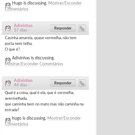
Hugo is discussing.
Mostrar/Esconder
Comentários
Adivinhas
37 dias ·
Casinha amarela, quase vermelha, não tem
porta nem telha.
O que é?
Adivinhas is discussing.
Mostrar/Esconder Comentários
Adivinhas
44 dias ·
Qual é a coisa, qual é ela, que é vermelha,
avermelhada,
que caminha bem no mato mas não caminha na
estrada?
hugo is discussing.
Mostrar/Esconder
Comentários