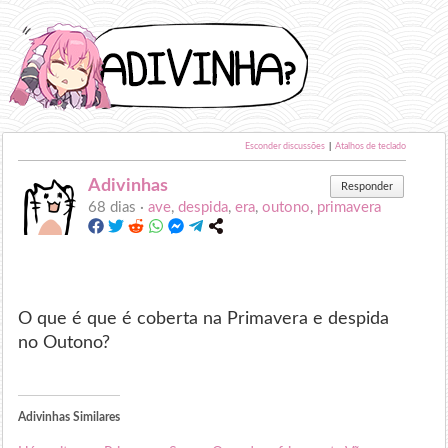
Esconder discussões
|
Atalhos de teclado
Adivinhas
Responder
68 dias ·
ave
,
despida
,
era
,
outono
,
primavera
O que é que é coberta na Primavera e despida
no Outono?
Adivinhas Similares