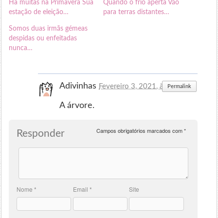
Há muitas na Primavera Sua
Quando o frio aperta Vão
estação de eleição…
para terras distantes…
Somos duas irmãs gémeas
despidas ou enfeitadas
nunca…
Adivinhas
Fevereiro 3, 2021, às 16:36
Permalink
A árvore.
Campos obrigatórios marcados com
*
Responder
Nome
*
Email
*
Site