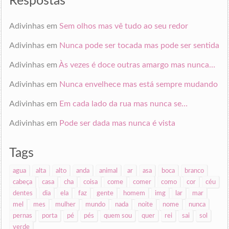
Respostas
email
Adivinhas
em
Sem olhos mas vê tudo ao seu redor
Adivinhas
em
Nunca pode ser tocada mas pode ser sentida
Adivinhas
em
Às vezes é doce outras amargo mas nunca…
Adivinhas
em
Nunca envelhece mas está sempre mudando
Adivinhas
em
Em cada lado da rua mas nunca se…
Adivinhas
em
Pode ser dada mas nunca é vista
Tags
agua
alta
alto
anda
animal
ar
asa
boca
branco
cabeça
casa
cha
coisa
come
comer
como
cor
céu
dentes
dia
ela
faz
gente
homem
img
lar
mar
mel
mes
mulher
mundo
nada
noite
nome
nunca
pernas
porta
pé
pés
quem sou
quer
rei
sai
sol
verde