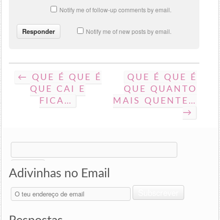
Notify me of follow-up comments by email.
Notify me of new posts by email.
← QUE É QUE É
QUE É QUE É
QUE CAI E
QUE QUANTO
FICA…
MAIS QUENTE…
→
Search
for:
Adivinhas no Email
O
Subscrever
teu
endereço
de