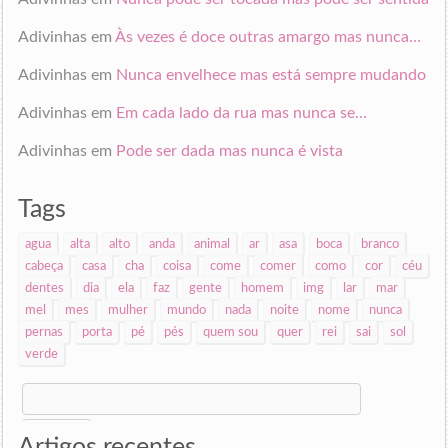
Adivinhas
em
Às vezes é doce outras amargo mas nunca…
Adivinhas
em
Nunca envelhece mas está sempre mudando
Adivinhas
em
Em cada lado da rua mas nunca se…
Adivinhas
em
Pode ser dada mas nunca é vista
Tags
agua
alta
alto
anda
animal
ar
asa
boca
branco
cabeça
casa
cha
coisa
come
comer
como
cor
céu
dentes
dia
ela
faz
gente
homem
img
lar
mar
mel
mes
mulher
mundo
nada
noite
nome
nunca
pernas
porta
pé
pés
quem sou
quer
rei
sai
sol
verde
Search
for:
Artigos recentes