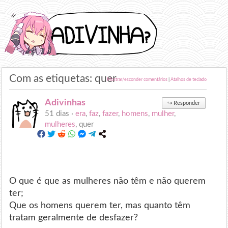
Com as etiquetas: quer
Mostrar/esconder comentários
|
Atalhos de teclado
Adivinhas
↪
Responder
51 dias ·
era
,
faz
,
fazer
,
homens
,
mulher
,
mulheres
, quer
O que é que as mulheres não têm e não querem
ter;
Que os homens querem ter, mas quanto têm
tratam geralmente de desfazer?