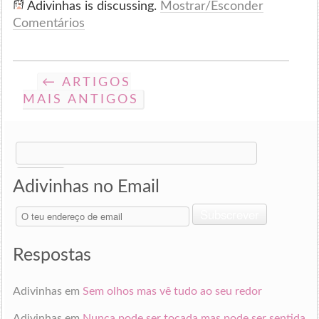
Adivinhas is discussing.
Mostrar/Esconder
Comentários
← ARTIGOS
MAIS ANTIGOS
Search
for:
Adivinhas no Email
O
Subscrever
teu
endereço
de
Respostas
email
Adivinhas
em
Sem olhos mas vê tudo ao seu redor
Adivinhas
em
Nunca pode ser tocada mas pode ser sentida