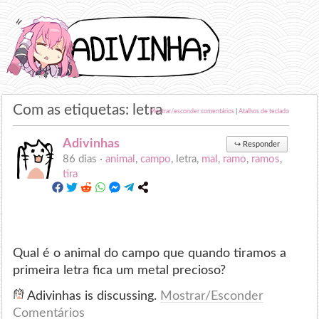
Com as etiquetas: letra
Mostrar/esconder comentários
|
Atalhos de teclado
Adivinhas
↪
Responder
86 dias ·
animal
,
campo
, letra,
mal
,
ramo
,
ramos
,
tira
Qual é o animal do campo que quando tiramos a
primeira letra fica um metal precioso?
Adivinhas is discussing.
Mostrar/Esconder
Comentários