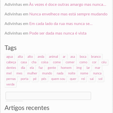
Adivinhas
em
Às vezes é doce outras amargo mas nunca…
Adivinhas
em
Nunca envelhece mas está sempre mudando
Adivinhas
em
Em cada lado da rua mas nunca se…
Adivinhas
em
Pode ser dada mas nunca é vista
Tags
agua
alta
alto
anda
animal
ar
asa
boca
branco
cabeça
casa
cha
coisa
come
comer
como
cor
céu
dentes
dia
ela
faz
gente
homem
img
lar
mar
mel
mes
mulher
mundo
nada
noite
nome
nunca
pernas
porta
pé
pés
quem sou
quer
rei
sai
sol
verde
Search
for:
Artigos recentes