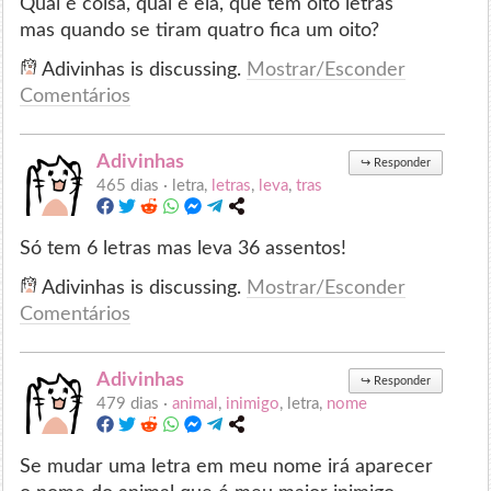
Qual é coisa, qual é ela, que tem oito letras
mas quando se tiram quatro fica um oito?
Adivinhas is discussing.
Mostrar/Esconder
Comentários
Adivinhas
↪
Responder
465 dias ·
letra,
letras
,
leva
,
tras
Só tem 6 letras mas leva 36 assentos!
Adivinhas is discussing.
Mostrar/Esconder
Comentários
Adivinhas
↪
Responder
479 dias ·
animal
,
inimigo
, letra,
nome
Se mudar uma letra em meu nome irá aparecer