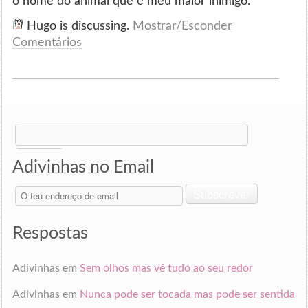
o nome do animal que é meu maior inimigo.
Hugo is discussing.
Mostrar/Esconder
Comentários
Search
for:
Adivinhas no Email
O
Subscrever
teu
endereço
de
Respostas
email
Adivinhas
em
Sem olhos mas vê tudo ao seu redor
Adivinhas
em
Nunca pode ser tocada mas pode ser sentida