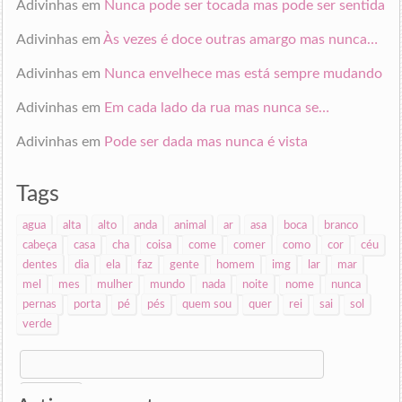
Adivinhas
em
Nunca pode ser tocada mas pode ser sentida
Adivinhas
em
Às vezes é doce outras amargo mas nunca…
Adivinhas
em
Nunca envelhece mas está sempre mudando
Adivinhas
em
Em cada lado da rua mas nunca se…
Adivinhas
em
Pode ser dada mas nunca é vista
Tags
agua
alta
alto
anda
animal
ar
asa
boca
branco
cabeça
casa
cha
coisa
come
comer
como
cor
céu
dentes
dia
ela
faz
gente
homem
img
lar
mar
mel
mes
mulher
mundo
nada
noite
nome
nunca
pernas
porta
pé
pés
quem sou
quer
rei
sai
sol
verde
Search
for: