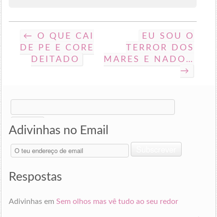
← O QUE CAI
EU SOU O
DE PE E CORE
TERROR DOS
DEITADO
MARES E NADO…
→
Search
for:
Adivinhas no Email
O
Subscrever
teu
endereço
de
Respostas
email
Adivinhas
em
Sem olhos mas vê tudo ao seu redor