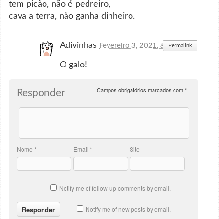
tem picão, não é pedreiro,
cava a terra, não ganha dinheiro.
Adivinhas
Fevereiro 3, 2021, às 16:02
Permalink
O galo!
Campos obrigatórios marcados com
*
Responder
Nome
*
Email
*
Site
Notify me of follow-up comments by email.
Notify me of new posts by email.