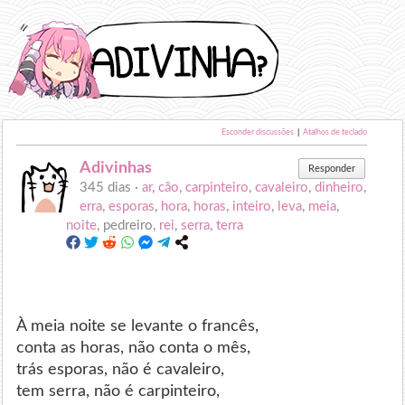
Esconder discussões
|
Atalhos de teclado
Adivinhas
Responder
345 dias ·
ar
,
cão
,
carpinteiro
,
cavaleiro
,
dinheiro
,
erra
,
esporas
,
hora
,
horas
,
inteiro
,
leva
,
meia
,
noite
, pedreiro,
rei
,
serra
,
terra
À meia noite se levante o francês,
conta as horas, não conta o mês,
trás esporas, não é cavaleiro,
tem serra, não é carpinteiro,