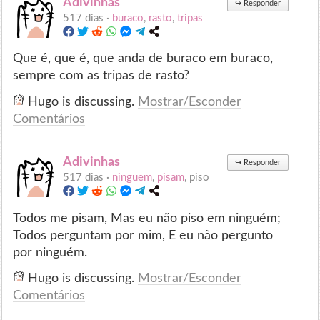
Adivinhas
↪
Responder
517 dias ·
buraco
,
rasto
,
tripas
Que é, que é, que anda de buraco em buraco,
sempre com as tripas de rasto?
Hugo is discussing.
Mostrar/Esconder
Comentários
Adivinhas
↪
Responder
517 dias ·
ninguem
,
pisam
, piso
Todos me pisam, Mas eu não piso em ninguém;
Todos perguntam por mim, E eu não pergunto
por ninguém.
Hugo is discussing.
Mostrar/Esconder
Comentários