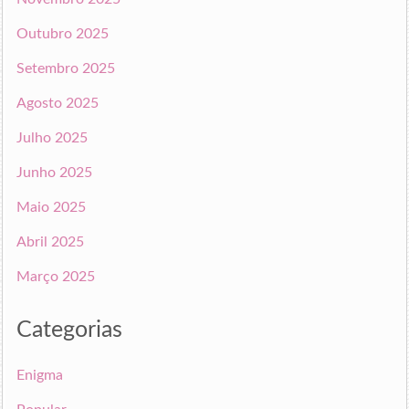
Outubro 2025
Setembro 2025
Agosto 2025
Julho 2025
Junho 2025
Maio 2025
Abril 2025
Março 2025
Categorias
Enigma