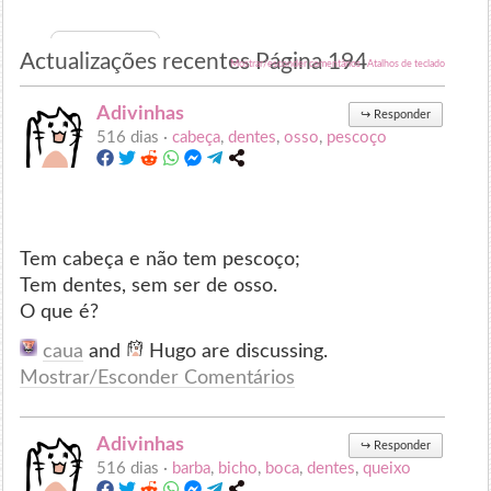
Actualizações recentes Página 194
Mostrar/esconder comentários
|
Atalhos de teclado
Adivinhas
↪
Responder
516 dias ·
cabeça
,
dentes
,
osso
,
pescoço
Tem cabeça e não tem pescoço;
Tem dentes, sem ser de osso.
O que é?
caua
and
Hugo are discussing.
Mostrar/Esconder Comentários
Adivinhas
↪
Responder
516 dias ·
barba
,
bicho
,
boca
,
dentes
,
queixo