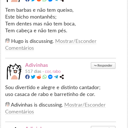
Tem barbas e não tem queixo,
Este bicho montanhês;
Tem dentes mas não tem boca,
Tem cabeça e não tem pés.
Hugo is discussing.
Mostrar/Esconder
Comentários
Adivinhas
↪
Responder
517 dias ·
cor
,
rabo
Sou divertido e alegre e distinto cantador;
uso casaca de rabo e barretinho de cor.
Adivinhas is discussing.
Mostrar/Esconder
Comentários