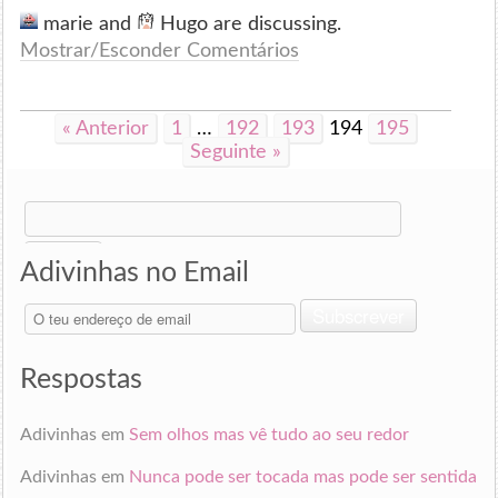
marie and
Hugo are discussing.
Mostrar/Esconder Comentários
« Anterior
1
…
192
193
194
195
Seguinte »
Search
for:
Adivinhas no Email
O
Subscrever
teu
endereço
de
Respostas
email
Adivinhas
em
Sem olhos mas vê tudo ao seu redor
Adivinhas
em
Nunca pode ser tocada mas pode ser sentida