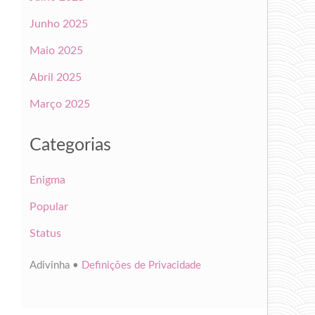
Junho 2025
Maio 2025
Abril 2025
Março 2025
Categorias
Enigma
Popular
Status
Adivinha •
Definições de Privacidade