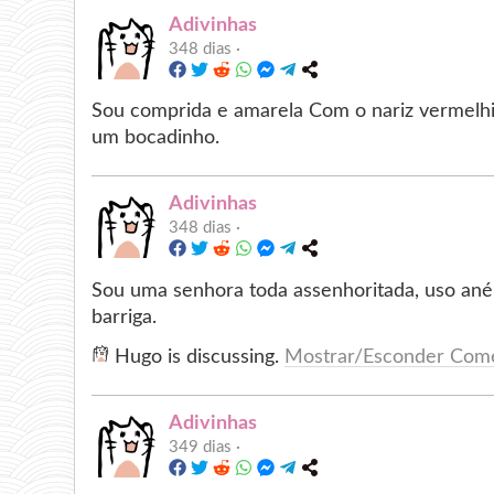
Adivinhas
348 dias ·
Sou comprida e amarela Com o nariz vermelh
um bocadinho.
Adivinhas
348 dias ·
Sou uma senhora toda assenhoritada, uso anéi
barriga.
Hugo is discussing.
Mostrar/Esconder Come
Adivinhas
349 dias ·