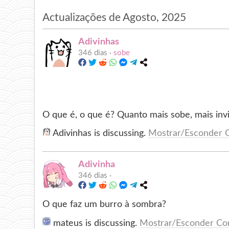
Actualizações de Agosto, 2025
Adivinhas
346 dias ·
sobe
O que é, o que é? Quanto mais sobe, mais invis
Adivinhas is discussing.
Mostrar/Esconder 
Adivinha
346 dias ·
O que faz um burro à sombra?
mateus is discussing.
Mostrar/Esconder Co