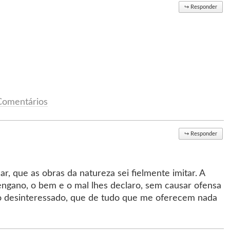
↪
Responder
Comentários
↪
Responder
ar, que as obras da natureza sei fielmente imitar. A
engano, o bem e o mal lhes declaro, sem causar ofensa
 desinteressado, que de tudo que me oferecem nada