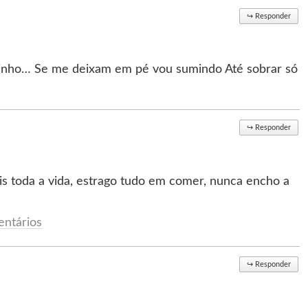
↪
Responder
inho… Se me deixam em pé vou sumindo Até sobrar só
↪
Responder
s toda a vida, estrago tudo em comer, nunca encho a
ntários
↪
Responder