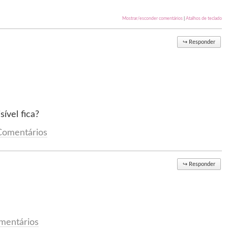
Mostrar/esconder comentários
|
Atalhos de teclado
↪
Responder
ível fica?
Comentários
↪
Responder
mentários