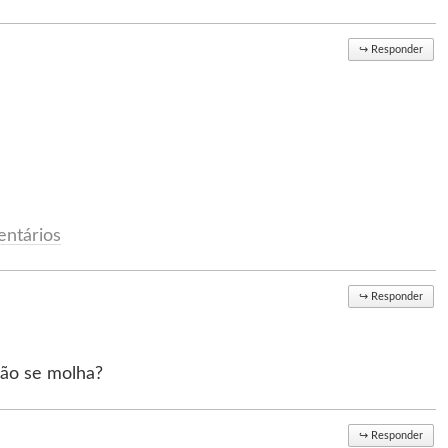
↪
Responder
ntários
↪
Responder
 não se molha?
↪
Responder