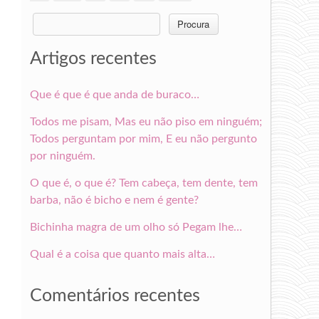
Search
for:
Artigos recentes
Que é que é que anda de buraco…
Todos me pisam, Mas eu não piso em ninguém;
Todos perguntam por mim, E eu não pergunto
por ninguém.
O que é, o que é? Tem cabeça, tem dente, tem
barba, não é bicho e nem é gente?
Bichinha magra de um olho só Pegam lhe…
Qual é a coisa que quanto mais alta…
Comentários recentes