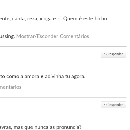
ente, canta, reza, xinga e ri. Quem é este bicho
ussing.
Mostrar/Esconder Comentários
↪
Responder
eto como a amora e adivinha tu agora.
mentários
↪
Responder
alavras, mas que nunca as pronuncia?