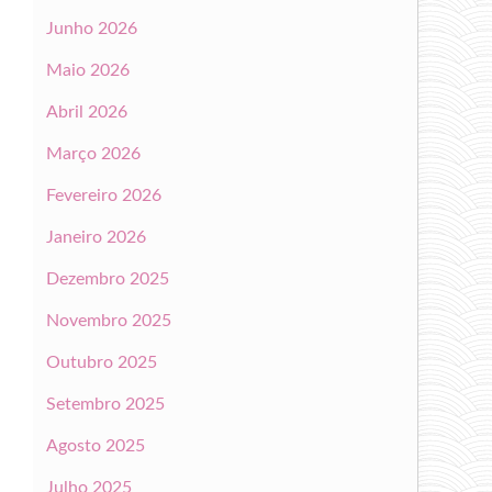
Junho 2026
Maio 2026
Abril 2026
Março 2026
Fevereiro 2026
Janeiro 2026
Dezembro 2025
Novembro 2025
Outubro 2025
Setembro 2025
Agosto 2025
Julho 2025