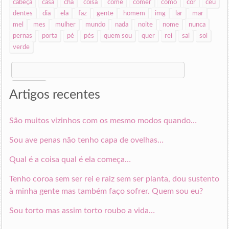
cabeça
casa
cha
coisa
come
comer
como
cor
céu
dentes
dia
ela
faz
gente
homem
img
lar
mar
mel
mes
mulher
mundo
nada
noite
nome
nunca
pernas
porta
pé
pés
quem sou
quer
rei
sai
sol
verde
Search
for:
Artigos recentes
São muitos vizinhos com os mesmo modos quando…
Sou ave penas não tenho capa de ovelhas…
Qual é a coisa qual é ela começa…
Tenho coroa sem ser rei e raiz sem ser planta, dou sustento
à minha gente mas também faço sofrer. Quem sou eu?
Sou torto mas assim torto roubo a vida…