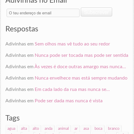
Adivinhas no Email
O
Subscrever
teu
endereço
de
Respostas
email
Adivinhas
em
Sem olhos mas vê tudo ao seu redor
Adivinhas
em
Nunca pode ser tocada mas pode ser sentida
Adivinhas
em
Às vezes é doce outras amargo mas nunca…
Adivinhas
em
Nunca envelhece mas está sempre mudando
Adivinhas
em
Em cada lado da rua mas nunca se…
Adivinhas
em
Pode ser dada mas nunca é vista
Tags
agua
alta
alto
anda
animal
ar
asa
boca
branco