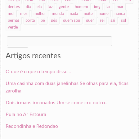
dentes
dia
ela
faz
gente
homem
img
lar
mar
mel
mes
mulher
mundo
nada
noite
nome
nunca
pernas
porta
pé
pés
quem sou
quer
rei
sai
sol
verde
Search
for:
Artigos recentes
O que é o que o tempo disse…
Uma casinha com duas janelinhas Se olhas para ela, ficas
zarolha.
Dois irmaos irmanados Um se come cru outro…
Pula no Ar Estoura
Redondinha e Redondao