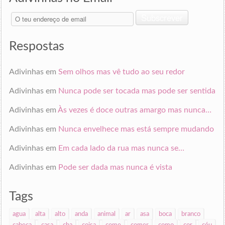
O
Subscrever
teu
endereço
de
Respostas
email
Adivinhas
em
Sem olhos mas vê tudo ao seu redor
Adivinhas
em
Nunca pode ser tocada mas pode ser sentida
Adivinhas
em
Às vezes é doce outras amargo mas nunca…
Adivinhas
em
Nunca envelhece mas está sempre mudando
Adivinhas
em
Em cada lado da rua mas nunca se…
Adivinhas
em
Pode ser dada mas nunca é vista
Tags
agua
alta
alto
anda
animal
ar
asa
boca
branco
cabeça
casa
cha
coisa
come
comer
como
cor
céu