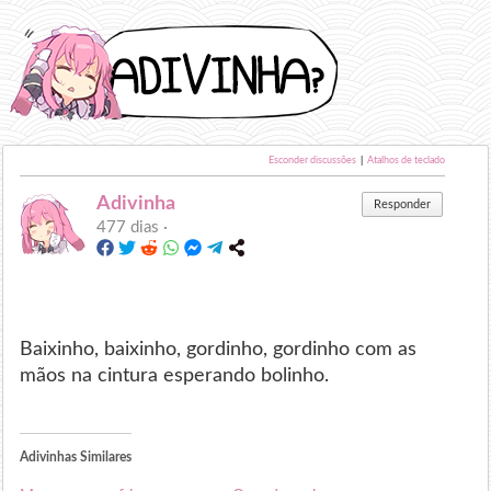
Esconder discussões
|
Atalhos de teclado
Adivinha
Responder
477 dias ·
Baixinho, baixinho, gordinho, gordinho com as
mãos na cintura esperando bolinho.
Adivinhas Similares