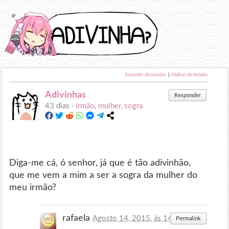
Esconder discussões
|
Atalhos de teclado
Adivinhas
Responder
43 dias ·
irmão
,
mulher
,
sogra
Diga-me cá, ó senhor, já que é tão adivinhão,
que me vem a mim a ser a sogra da mulher do
meu irmão?
rafaela
Agosto 14, 2015, às 14:17
Permalink