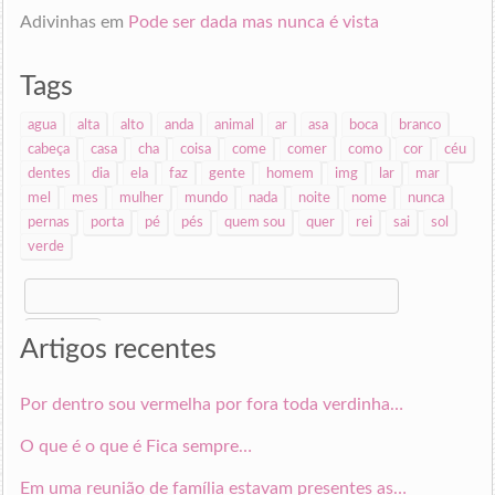
Adivinhas
em
Pode ser dada mas nunca é vista
Tags
agua
alta
alto
anda
animal
ar
asa
boca
branco
cabeça
casa
cha
coisa
come
comer
como
cor
céu
dentes
dia
ela
faz
gente
homem
img
lar
mar
mel
mes
mulher
mundo
nada
noite
nome
nunca
pernas
porta
pé
pés
quem sou
quer
rei
sai
sol
verde
Search
for:
Artigos recentes
Por dentro sou vermelha por fora toda verdinha…
O que é o que é Fica sempre…
Em uma reunião de família estavam presentes as…