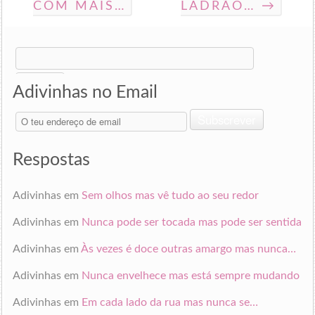
COM MAIS…
LADRÃO… →
Search
for:
Adivinhas no Email
O
Subscrever
teu
endereço
de
Respostas
email
Adivinhas
em
Sem olhos mas vê tudo ao seu redor
Adivinhas
em
Nunca pode ser tocada mas pode ser sentida
Adivinhas
em
Às vezes é doce outras amargo mas nunca…
Adivinhas
em
Nunca envelhece mas está sempre mudando
Adivinhas
em
Em cada lado da rua mas nunca se…