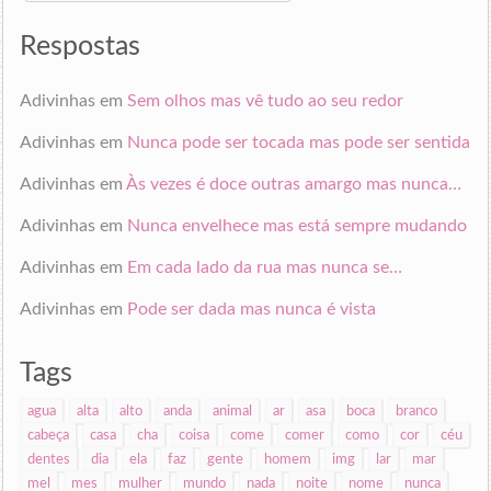
endereço
de
Respostas
email
Adivinhas
em
Sem olhos mas vê tudo ao seu redor
Adivinhas
em
Nunca pode ser tocada mas pode ser sentida
Adivinhas
em
Às vezes é doce outras amargo mas nunca…
Adivinhas
em
Nunca envelhece mas está sempre mudando
Adivinhas
em
Em cada lado da rua mas nunca se…
Adivinhas
em
Pode ser dada mas nunca é vista
Tags
agua
alta
alto
anda
animal
ar
asa
boca
branco
cabeça
casa
cha
coisa
come
comer
como
cor
céu
dentes
dia
ela
faz
gente
homem
img
lar
mar
mel
mes
mulher
mundo
nada
noite
nome
nunca