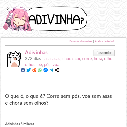
Esconder discussões
|
Atalhos de teclado
Adivinhas
Responder
378 dias ·
asa
,
asas
,
chora
,
cor
,
corre
,
hora
,
olho
,
olhos
,
pé
,
pés
,
voa
O que é, o que é? Corre sem pés, voa sem asas
e chora sem olhos?
Adivinhas Similares