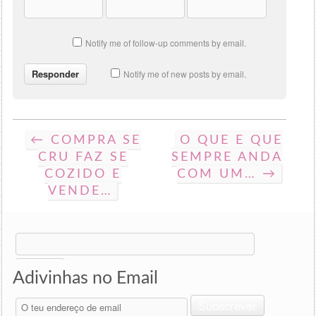
Notify me of follow-up comments by email.
Notify me of new posts by email.
← COMPRA SE
O QUE E QUE
CRU FAZ SE
SEMPRE ANDA
COZIDO E
COM UM… →
VENDE…
Search
for:
Adivinhas no Email
O
Subscrever
teu