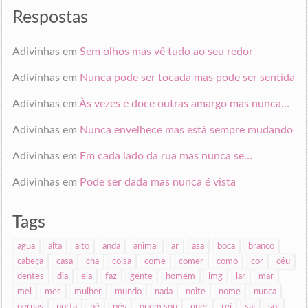
endereço
de
Respostas
email
Adivinhas
em
Sem olhos mas vê tudo ao seu redor
Adivinhas
em
Nunca pode ser tocada mas pode ser sentida
Adivinhas
em
Às vezes é doce outras amargo mas nunca…
Adivinhas
em
Nunca envelhece mas está sempre mudando
Adivinhas
em
Em cada lado da rua mas nunca se…
Adivinhas
em
Pode ser dada mas nunca é vista
Tags
agua
alta
alto
anda
animal
ar
asa
boca
branco
cabeça
casa
cha
coisa
come
comer
como
cor
céu
dentes
dia
ela
faz
gente
homem
img
lar
mar
mel
mes
mulher
mundo
nada
noite
nome
nunca
pernas
porta
pé
pés
quem sou
quer
rei
sai
sol