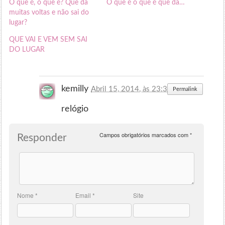
O que é, o que é? Que dá
O que é o que é que dá…
muitas voltas e não sai do
lugar?
QUE VAI E VEM SEM SAI
DO LUGAR
kemilly
Abril 15, 2014, às 23:30
Permalink
relógio
Campos obrigatórios marcados com
*
Responder
Nome
*
Email
*
Site