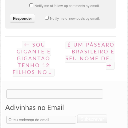
Notify me of follow-up comments by email.
Notify me of new posts by email.
← SOU
É UM PÁSSARO
GIGANTE E
BRASILEIRO E
GIGANTÃO
SEU NOME DE…
TENHO 12
→
FILHOS NO…
Search
for:
Adivinhas no Email
O
Subscrever
teu