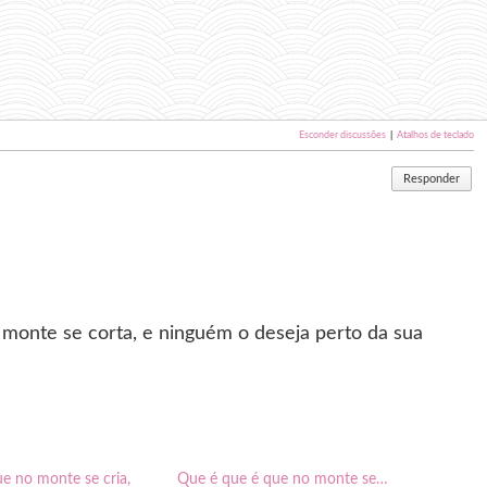
Esconder discussões
|
Atalhos de teclado
Responder
 monte se corta, e ninguém o deseja perto da sua
ue no monte se cria,
Que é que é que no monte se…