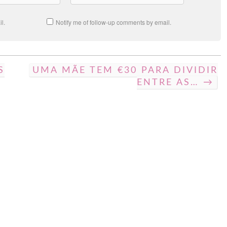
l.
Notify me of follow-up comments by email.
S
UMA MÃE TEM €30 PARA DIVIDIR
ENTRE AS… →