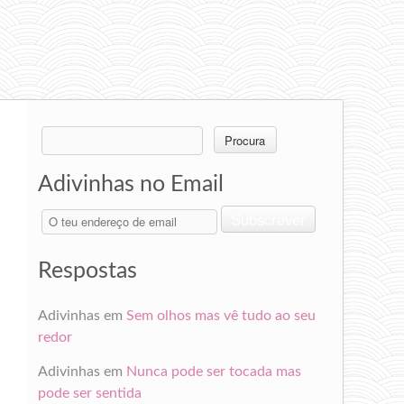
Search
for:
Adivinhas no Email
O
Subscrever
teu
endereço
de
Respostas
email
Adivinhas
em
Sem olhos mas vê tudo ao seu
redor
Adivinhas
em
Nunca pode ser tocada mas
pode ser sentida