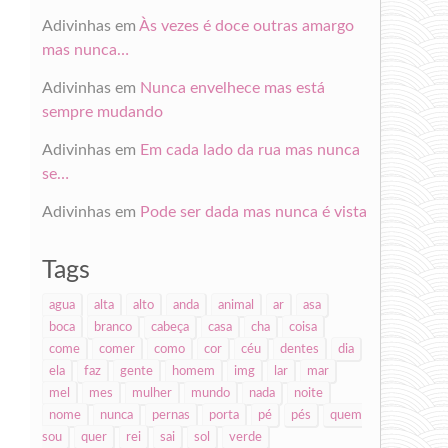
Adivinhas
em
Às vezes é doce outras amargo
mas nunca…
Adivinhas
em
Nunca envelhece mas está
sempre mudando
Adivinhas
em
Em cada lado da rua mas nunca
se…
Adivinhas
em
Pode ser dada mas nunca é vista
Tags
agua
alta
alto
anda
animal
ar
asa
boca
branco
cabeça
casa
cha
coisa
come
comer
como
cor
céu
dentes
dia
ela
faz
gente
homem
img
lar
mar
mel
mes
mulher
mundo
nada
noite
nome
nunca
pernas
porta
pé
pés
quem
sou
quer
rei
sai
sol
verde