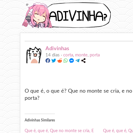
Adivinhas
14 dias ·
corta
,
monte
,
porta
O que é, o que é? Que no monte se cria, e no
porta?
Adivinhas Similares
Que é, que é, Que no monte se cria, E
Que é, que é, Q