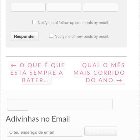
Notify me of follow-up comments by email.
Notify me of new posts by email.
← O QUE É QUE
QUAL O MÊS
ESTÁ SEMPRE A
MAIS CORRIDO
BATER…
DO ANO →
Search
for:
Adivinhas no Email
O
Subscrever
teu