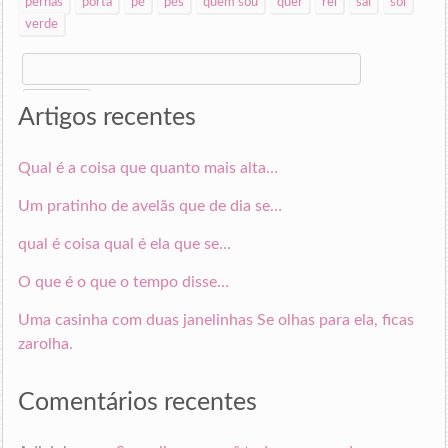
pernas
porta
pé
pés
quem sou
quer
rei
sai
sol
verde
Search
for:
Artigos recentes
Qual é a coisa que quanto mais alta…
Um pratinho de avelãs que de dia se…
qual é coisa qual é ela que se…
O que é o que o tempo disse…
Uma casinha com duas janelinhas Se olhas para ela, ficas
zarolha.
Comentários recentes