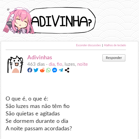
Esconder discussões
|
Atalhos de teclado
Adivinhas
Responder
463 dias ·
dia
,
fio
, luzes,
noite
O que é, o que é:
São luzes mas não têm fio
São quietas e agitadas
Se dormem durante o dia
A noite passam acordadas?