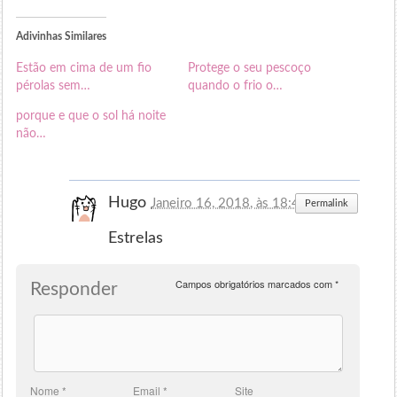
Adivinhas Similares
Estão em cima de um fio
Protege o seu pescoço
pérolas sem…
quando o frio o…
porque e que o sol há noite
não…
Hugo
Janeiro 16, 2018, às 18:42
Permalink
Estrelas
Campos obrigatórios marcados com
*
Responder
Nome
*
Email
*
Site