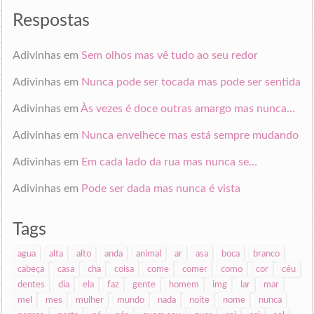
endereço
de
Respostas
email
Adivinhas
em
Sem olhos mas vê tudo ao seu redor
Adivinhas
em
Nunca pode ser tocada mas pode ser sentida
Adivinhas
em
Às vezes é doce outras amargo mas nunca…
Adivinhas
em
Nunca envelhece mas está sempre mudando
Adivinhas
em
Em cada lado da rua mas nunca se…
Adivinhas
em
Pode ser dada mas nunca é vista
Tags
agua
alta
alto
anda
animal
ar
asa
boca
branco
cabeça
casa
cha
coisa
come
comer
como
cor
céu
dentes
dia
ela
faz
gente
homem
img
lar
mar
mel
mes
mulher
mundo
nada
noite
nome
nunca