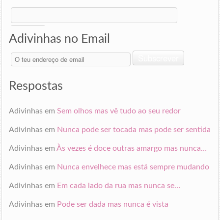
Search
for:
Adivinhas no Email
O
Subscrever
teu
endereço
de
Respostas
email
Adivinhas
em
Sem olhos mas vê tudo ao seu redor
Adivinhas
em
Nunca pode ser tocada mas pode ser sentida
Adivinhas
em
Às vezes é doce outras amargo mas nunca…
Adivinhas
em
Nunca envelhece mas está sempre mudando
Adivinhas
em
Em cada lado da rua mas nunca se…
Adivinhas
em
Pode ser dada mas nunca é vista