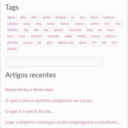
Tags
agua
alta
alto
anda
animal
ar
asa
boca
branco
cabeça
casa
cha
coisa
come
comer
como
cor
céu
dentes
dia
ela
faz
gente
homem
img
lar
mar
mel
mes
mulher
mundo
nada
noite
nome
nunca
pernas
porta
pé
pés
quem sou
quer
rei
sai
sol
verde
Search
for:
Artigos recentes
Redondinha e Redondao
O que o porco espinho perguntou ao cacto…
O que é o que é diz me…
Isaac e Alberto contavam muito empolgados o resultado…