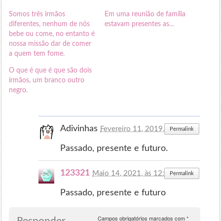
Somos três irmãos
Em uma reunião de família
diferentes, nenhum de nós
estavam presentes as…
bebe ou come, no entanto é
nossa missão dar de comer
a quem tem fome.
O que é que é que são dois
irmãos, um branco outro
negro.
Adivinhas
Fevereiro 11, 2019, às 17:00
Permalink
Passado, presente e futuro.
123321
Maio 14, 2021, às 12:26
Permalink
Passado, presente e futuro
Campos obrigatórios marcados com
*