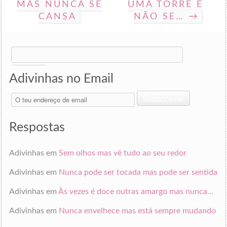
MAS NUNCA SE
UMA TORRE E
CANSA
NÃO SE… →
Search
for:
Adivinhas no Email
O
Subscrever
teu
endereço
de
Respostas
email
Adivinhas
em
Sem olhos mas vê tudo ao seu redor
Adivinhas
em
Nunca pode ser tocada mas pode ser sentida
Adivinhas
em
Às vezes é doce outras amargo mas nunca…
Adivinhas
em
Nunca envelhece mas está sempre mudando