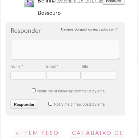
Belinha
Setembro 26, 2017, às 17:14
Permalink
Bessouro
Campos obrigatórios marcados com
*
Responder
Nome
*
Email
*
Site
Notify me of follow-up comments by email.
Notify me of new posts by email.
← TEM PESO
CAI ABAIXO DE