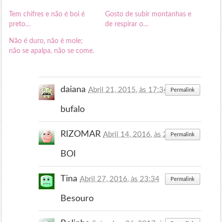
Tem chifres e não é boi é
Gosto de subir montanhas e
preto…
de respirar o…
Não é duro, não é mole;
não se apalpa, não se come.
daiana
Abril 21, 2015, às 17:34
Permalink
bufalo
RIZOMAR
Abril 14, 2016, às 22:09
Permalink
BOI
Tina
Abril 27, 2016, às 23:34
Permalink
Besouro