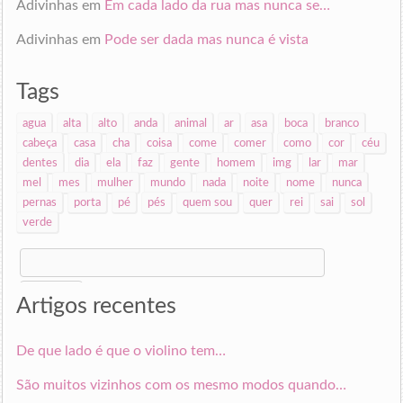
Adivinhas
em
Em cada lado da rua mas nunca se…
Adivinhas
em
Pode ser dada mas nunca é vista
Tags
agua
alta
alto
anda
animal
ar
asa
boca
branco
cabeça
casa
cha
coisa
come
comer
como
cor
céu
dentes
dia
ela
faz
gente
homem
img
lar
mar
mel
mes
mulher
mundo
nada
noite
nome
nunca
pernas
porta
pé
pés
quem sou
quer
rei
sai
sol
verde
Search
for:
Artigos recentes
De que lado é que o violino tem…
São muitos vizinhos com os mesmo modos quando…