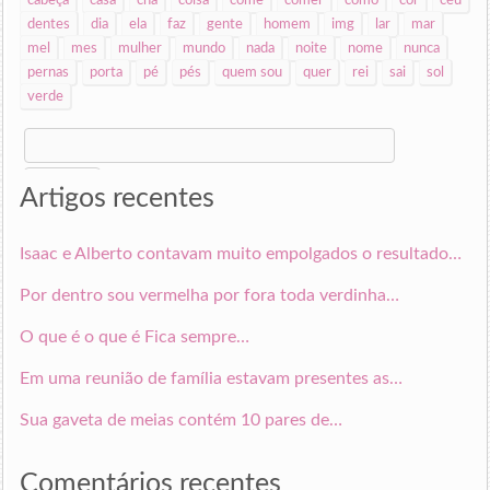
cabeça
casa
cha
coisa
come
comer
como
cor
céu
dentes
dia
ela
faz
gente
homem
img
lar
mar
mel
mes
mulher
mundo
nada
noite
nome
nunca
pernas
porta
pé
pés
quem sou
quer
rei
sai
sol
verde
Search
for:
Artigos recentes
Isaac e Alberto contavam muito empolgados o resultado…
Por dentro sou vermelha por fora toda verdinha…
O que é o que é Fica sempre…
Em uma reunião de família estavam presentes as…
Sua gaveta de meias contém 10 pares de…
Comentários recentes