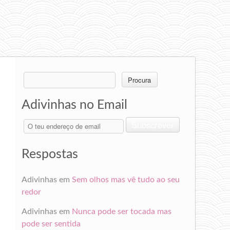
Search
for:
Adivinhas no Email
O
Subscrever
teu
endereço
de
Respostas
email
Adivinhas
em
Sem olhos mas vê tudo ao seu
redor
Adivinhas
em
Nunca pode ser tocada mas
pode ser sentida