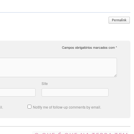
Permalink
Campos obrigatórios marcados com
*
Site
l.
Notify me of follow-up comments by email.