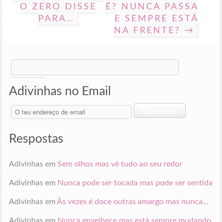
O ZERO DISSE
É? NUNCA PASSA
PARA…
E SEMPRE ESTÁ
NA FRENTE? →
Search
for:
Adivinhas no Email
O
Subscrever
teu
endereço
de
Respostas
email
Adivinhas
em
Sem olhos mas vê tudo ao seu redor
Adivinhas
em
Nunca pode ser tocada mas pode ser sentida
Adivinhas
em
Às vezes é doce outras amargo mas nunca…
Adivinhas
em
Nunca envelhece mas está sempre mudando