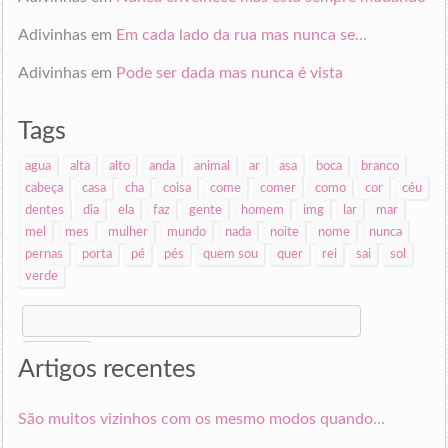
Adivinhas
em
Em cada lado da rua mas nunca se…
Adivinhas
em
Pode ser dada mas nunca é vista
Tags
agua
alta
alto
anda
animal
ar
asa
boca
branco
cabeça
casa
cha
coisa
come
comer
como
cor
céu
dentes
dia
ela
faz
gente
homem
img
lar
mar
mel
mes
mulher
mundo
nada
noite
nome
nunca
pernas
porta
pé
pés
quem sou
quer
rei
sai
sol
verde
Search
for:
Artigos recentes
São muitos vizinhos com os mesmo modos quando…