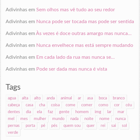
Adivinhas
em
Sem olhos mas vê tudo ao seu redor
Adivinhas
em
Nunca pode ser tocada mas pode ser sentida
Adivinhas
em
Às vezes é doce outras amargo mas nunca…
Adivinhas
em
Nunca envelhece mas está sempre mudando
Adivinhas
em
Em cada lado da rua mas nunca se…
Adivinhas
em
Pode ser dada mas nunca é vista
Tags
agua
alta
alto
anda
animal
ar
asa
boca
branco
cabeça
casa
cha
coisa
come
comer
como
cor
céu
dentes
dia
ela
faz
gente
homem
img
lar
mar
mel
mes
mulher
mundo
nada
noite
nome
nunca
pernas
porta
pé
pés
quem sou
quer
rei
sai
sol
verde