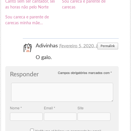
Canto sem ser cantador, sei
Sou careca e parente de
as horas não pelo Norte
carecas
Sou careca e parente de
carecas minha mãe…
Adivinhas
Fevereiro 5, 2020, às 22:02
Permalink
O galo.
Campos obrigatórios marcados com
*
Responder
Nome
*
Email
*
Site
Notify me of follow-up comments by email.