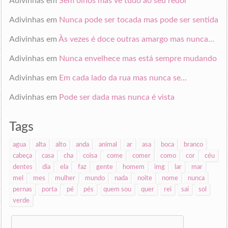
Adivinhas
em
Sem olhos mas vê tudo ao seu redor
Adivinhas
em
Nunca pode ser tocada mas pode ser sentida
Adivinhas
em
Às vezes é doce outras amargo mas nunca…
Adivinhas
em
Nunca envelhece mas está sempre mudando
Adivinhas
em
Em cada lado da rua mas nunca se…
Adivinhas
em
Pode ser dada mas nunca é vista
Tags
agua
alta
alto
anda
animal
ar
asa
boca
branco
cabeça
casa
cha
coisa
come
comer
como
cor
céu
dentes
dia
ela
faz
gente
homem
img
lar
mar
mel
mes
mulher
mundo
nada
noite
nome
nunca
pernas
porta
pé
pés
quem sou
quer
rei
sai
sol
verde
Search