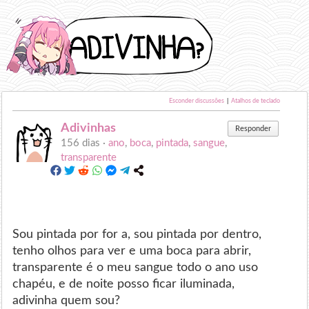
Esconder discussões
|
Atalhos de teclado
Adivinhas
Responder
156 dias ·
ano
,
boca
,
pintada
,
sangue
,
transparente
Sou pintada por for a, sou pintada por dentro,
tenho olhos para ver e uma boca para abrir,
transparente é o meu sangue todo o ano uso
chapéu, e de noite posso ficar iluminada,
adivinha quem sou?