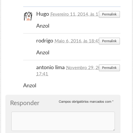
Hugo
Fevereiro 11, 2014, às 17:42
Permalink
Anzol
rodrigo
Maio 6, 2016, às 18:45
Permalink
Anzol
antonio lima
Novembro 29, 2016, às
Permalink
17:41
Anzol
Campos obrigatórios marcados com
*
Responder