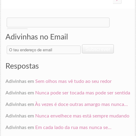
Search
for:
Adivinhas no Email
O
Subscrever
teu
endereço
de
Respostas
email
Adivinhas
em
Sem olhos mas vê tudo ao seu redor
Adivinhas
em
Nunca pode ser tocada mas pode ser sentida
Adivinhas
em
Às vezes é doce outras amargo mas nunca…
Adivinhas
em
Nunca envelhece mas está sempre mudando
Adivinhas
em
Em cada lado da rua mas nunca se…