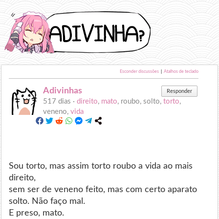
Esconder discussões
|
Atalhos de teclado
Adivinhas
Responder
517 dias ·
direito
,
mato
, roubo, solto,
torto
,
veneno,
vida
Sou torto, mas assim torto roubo a vida ao mais
direito,
sem ser de veneno feito, mas com certo aparato
solto. Não faço mal.
E preso, mato.