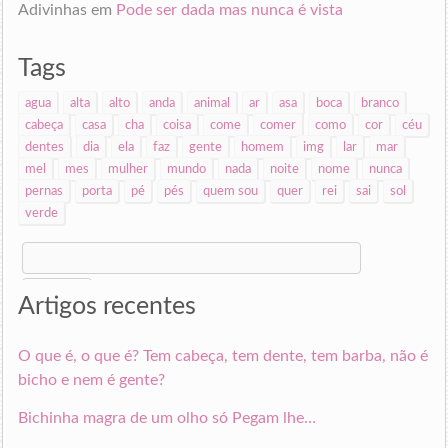
Adivinhas
em
Pode ser dada mas nunca é vista
Tags
agua
alta
alto
anda
animal
ar
asa
boca
branco
cabeça
casa
cha
coisa
come
comer
como
cor
céu
dentes
dia
ela
faz
gente
homem
img
lar
mar
mel
mes
mulher
mundo
nada
noite
nome
nunca
pernas
porta
pé
pés
quem sou
quer
rei
sai
sol
verde
Search
for:
Artigos recentes
O que é, o que é? Tem cabeça, tem dente, tem barba, não é
bicho e nem é gente?
Bichinha magra de um olho só Pegam lhe…