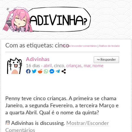
Com as etiquetas: cinco
Mostrar/esconder comentários
|
Atalhos de teclado
Adivinhas
↪
Responder
16 dias ·
abril
, cinco,
crianças
,
mar
,
nome
Penny teve cinco crianças. A primeira se chama
Janeiro, a segunda Fevereiro, a terceira Março e
a quarta Abril. Qual é o nome da quinta?
Adivinhas is discussing.
Mostrar/Esconder
Comentários