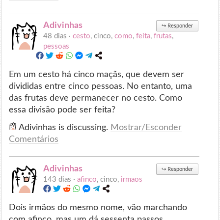
Adivinhas
↪
Responder
48 dias ·
cesto
, cinco,
como
,
feita
,
frutas
,
pessoas
Em um cesto há cinco maçãs, que devem ser
divididas entre cinco pessoas. No entanto, uma
das frutas deve permanecer no cesto. Como
essa divisão pode ser feita?
Adivinhas is discussing.
Mostrar/Esconder
Comentários
Adivinhas
↪
Responder
143 dias ·
afinco
, cinco,
irmaos
Dois irmãos do mesmo nome, vão marchando
com afinco, mas um dá sessenta passos,