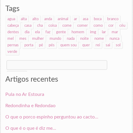
Tags
agua
alta
alto
anda
animal
ar
asa
boca
branco
cabeça
casa
cha
coisa
come
comer
como
cor
céu
dentes
dia
ela
faz
gente
homem
img
lar
mar
mel
mes
mulher
mundo
nada
noite
nome
nunca
pernas
porta
pé
pés
quem sou
quer
rei
sai
sol
verde
Search
for:
Artigos recentes
Pula no Ar Estoura
Redondinha e Redondao
O que o porco espinho perguntou ao cacto…
O que é o que é diz me…