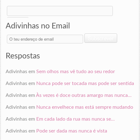
Search
for:
Adivinhas no Email
O
Subscrever
teu
endereço
de
Respostas
email
Adivinhas
em
Sem olhos mas vê tudo ao seu redor
Adivinhas
em
Nunca pode ser tocada mas pode ser sentida
Adivinhas
em
Às vezes é doce outras amargo mas nunca…
Adivinhas
em
Nunca envelhece mas está sempre mudando
Adivinhas
em
Em cada lado da rua mas nunca se…
Adivinhas
em
Pode ser dada mas nunca é vista