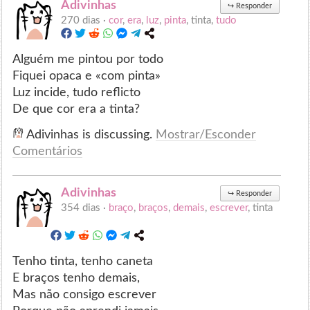
Adivinhas
↪
Responder
270 dias ·
cor
,
era
,
luz
,
pinta
, tinta,
tudo
Alguém me pintou por todo
Fiquei opaca e «com pinta»
Luz incide, tudo reflicto
De que cor era a tinta?
Adivinhas is discussing.
Mostrar/Esconder
Comentários
Adivinhas
↪
Responder
354 dias ·
braço
,
braços
,
demais
,
escrever
, tinta
Tenho tinta, tenho caneta
E braços tenho demais,
Mas não consigo escrever