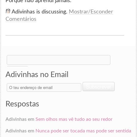
Porque não aprendi jamais.
Adivinhas is discussing.
Mostrar/Esconder
Comentários
Search
for:
Adivinhas no Email
O
Subscrever
teu
endereço
de
Respostas
email
Adivinhas
em
Sem olhos mas vê tudo ao seu redor
Adivinhas
em
Nunca pode ser tocada mas pode ser sentida