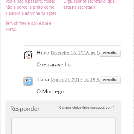
Voa e não é pássaro, fossa;
Diga, senhor secretário, que
não é porco, é preto como
está na secretaria
a amora e adivinha tu agora.
Tem chifres e não é boi é
preto…
Hugo
Fevereiro 18, 2016, às 16:49
Permalink
O escaravelho.
diana
Março 27, 2017, às 18:57
Permalink
O Morcego
Campos obrigatórios marcados com
*
Responder