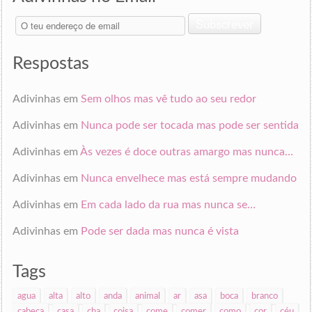
O
Subscrever
teu
endereço
de
Respostas
email
Adivinhas
em
Sem olhos mas vê tudo ao seu redor
Adivinhas
em
Nunca pode ser tocada mas pode ser sentida
Adivinhas
em
Às vezes é doce outras amargo mas nunca…
Adivinhas
em
Nunca envelhece mas está sempre mudando
Adivinhas
em
Em cada lado da rua mas nunca se…
Adivinhas
em
Pode ser dada mas nunca é vista
Tags
agua
alta
alto
anda
animal
ar
asa
boca
branco
cabeça
casa
cha
coisa
come
comer
como
cor
céu