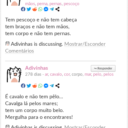
mãos
,
perna
,
pernas
,
pescoço
Tem pescoço e não tem cabeça
tem braços e não tem mãos,
tem corpo e não tem pernas.
Adivinhas is discussing.
Mostrar/Esconder
Comentários
Adivinhas
↪
Responder
278 dias ·
ar
,
cavalo
,
cor
, corpo,
mar
,
pelo
,
pelos
É cavalo e não tem pêlo…
Cavalga lá pelos mares;
tem um corpo muito belo.
Mergulha para o encontrares!
Adivinhas is discussing.
Mostrar/Esconder