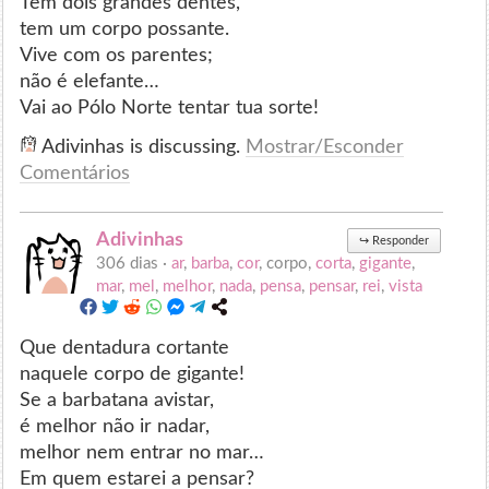
Tem dois grandes dentes,
tem um corpo possante.
Vive com os parentes;
não é elefante…
Vai ao Pólo Norte tentar tua sorte!
Adivinhas is discussing.
Mostrar/Esconder
Comentários
Adivinhas
↪
Responder
306 dias ·
ar
,
barba
,
cor
, corpo,
corta
,
gigante
,
mar
,
mel
,
melhor
,
nada
,
pensa
,
pensar
,
rei
,
vista
Que dentadura cortante
naquele corpo de gigante!
Se a barbatana avistar,
é melhor não ir nadar,
melhor nem entrar no mar…
Em quem estarei a pensar?