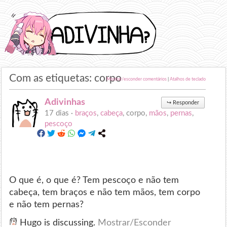
Com as etiquetas: corpo
Mostrar/esconder comentários
|
Atalhos de teclado
Adivinhas
↪
Responder
17 dias ·
braços
,
cabeça
, corpo,
mãos
,
pernas
,
pescoço
O que é, o que é? Tem pescoço e não tem
cabeça, tem braços e não tem mãos, tem corpo
e não tem pernas?
Hugo is discussing.
Mostrar/Esconder