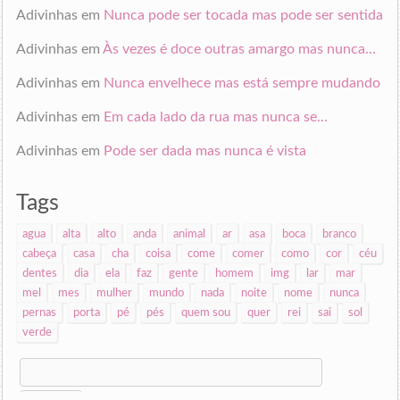
Adivinhas
em
Nunca pode ser tocada mas pode ser sentida
Adivinhas
em
Às vezes é doce outras amargo mas nunca…
Adivinhas
em
Nunca envelhece mas está sempre mudando
Adivinhas
em
Em cada lado da rua mas nunca se…
Adivinhas
em
Pode ser dada mas nunca é vista
Tags
agua
alta
alto
anda
animal
ar
asa
boca
branco
cabeça
casa
cha
coisa
come
comer
como
cor
céu
dentes
dia
ela
faz
gente
homem
img
lar
mar
mel
mes
mulher
mundo
nada
noite
nome
nunca
pernas
porta
pé
pés
quem sou
quer
rei
sai
sol
verde
Search
for: