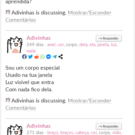
aprendida?
Adivinhas is discussing.
Mostrar/Esconder
Comentários
Adivinhas
↪
Responder
249 dias ·
anel
,
cor
, corpo,
dela
,
ela
,
janela
,
luz
,
nada
Sou um corpo especial
Usado na tua janela
Luz visível que entra
Com nada fico dela.
Adivinhas is discussing.
Mostrar/Esconder
Comentários
Adivinhas
↪
Responder
271 dias ·
braço
,
braços
,
cabeça
,
cor
, corpo,
mão
,