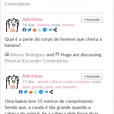
Comentários
Adivinhas
↪
Responder
58 dias ·
banana
, corpo,
homem
Qual é a parte do corpo do homem que cheira a
banana?
Silvano Rodrigues
and
Hugo are discussing.
Mostrar/Esconder Comentários
Adivinhas
↪
Responder
73 dias ·
animal
,
cabeça
,
cauda
,
comprida
, corpo,
duas
,
grande
,
parte
,
real
,
tamanho
Uma baleia tem 15 metros de comprimento.
Sendo que, a cauda é tão grande quando a
cabeça do animal. Se a cabeça dele fosse duas